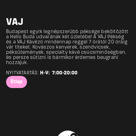
VAJ
Budapest egyik legnépszerűbb péksége beköltözött 
a Hello Buda udvarának két üzletébe! A VAJ Pékség 
és a VAJ Kávézó mindennap reggel 7 órától 20 óráig 
vár titeket. Kovászos kenyerek, szendvicsek, 
péksütemények, specialty kávé csúcsminőségben, 
és persze sütizni is bármikor érdemes beugrani 
hozzájuk.
NYITVATARTÁS: 
H-V:  7:00-20:00
Étlap