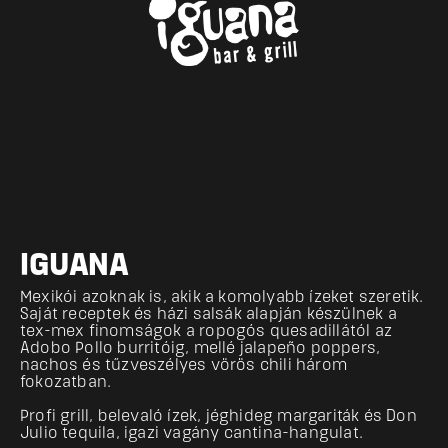
IGUANA
Mexikói azoknak is, akik a komolyabb ízeket szeretik. 
Saját receptek és házi salsák alapján készülnek a 
tex-mex finomságok a ropogós quesadillától az 
Adobo Pollo burritóig, mellé jalapeño poppers, 
nachos és tűzveszélyes vörös chili három 
fokozatban. 
Profi grill, belevaló ízek, jéghideg margariták és Don 
Julio tequila, igazi vagány cantina-hangulat.