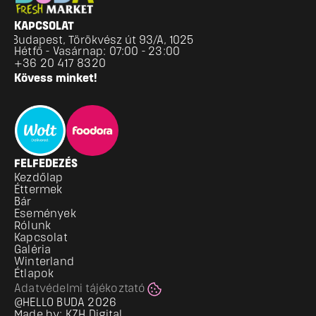
KAPCSOLAT
Budapest, Törökvész út 93/A, 1025
Hétfő - Vasárnap: 07:00 - 23:00
+36 20 417 8320
Kövess minket!
FELFEDEZÉS
Kezdőlap
Éttermek
Bár
Események
Rólunk
Kapcsolat
Galéria
Winterland
Étlapok
Adatvédelmi tájékoztató
@HELLO BUDA 2026              
Made by: KZH Digital