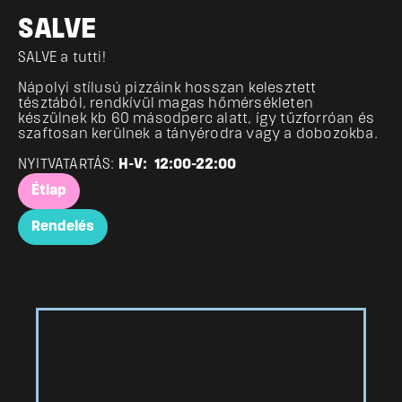
SALVE
SALVE a tutti!
Nápolyi stílusú pizzáink hosszan kelesztett 
tésztából, rendkívül magas hőmérsékleten 
készülnek kb 60 másodperc alatt, így tűzforróan és 
szaftosan kerülnek a tányérodra vagy a dobozokba.
NYITVATARTÁS: 
H-V:  12:00-22:00
Étlap
Rendelés