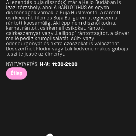
A legendás buja disznó(k) már a Hello Budában is 
igazi törzshely, ahol A
RÁNTOTTHÚS és egyéb 
disznóságok várnak, a Buja Húslevestől a rántott 
csirkecomb filén és Buja Burgeren át egészen a 
rántott kacsamájig. Aki épp nem disznólkodna, 
kérhet rántott csirkemell csíkokat, rántott 
csirkeszárnyat vagy „Lallipop” rántottsajtot, a tányér 
mellé pedig krumplisalátát, sült- vagy 
édesburgonyát és extra szószokat is választhat. 
Desszertnek Flódni vagy Lali kedvenc mákos gubája 
teszi teljessé az élményt.
NYITVATARTÁS: 
H-V:  11:30-21:00
Étlap